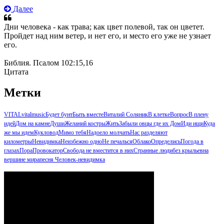
Далее
Дни человека - как трава; как цвет полевой, так он цветет.
Пройдет над ним ветер, и нет его, и место его уже не узнает
его.
Библия. Псалом 102:15,16
Цитата
Метки
VITAL
vitalmusic
Будет бунт
Быть вместе
Виталий Соляник
В клетке
Вопрос
В плену
идей
Дом на камне
Души
Желаний костры
Жить
Забыли овцы где их Дом
Иди ищи
Куда
же мы идем
Кукловод
Мимо тебя
Надоело молчать
Нас разделяют
километры
Невидимка
Неизбежно одно
Не печалься
Облако
Определись
Погода в
глазах
Пора
Провокатор
Свобода не вместится в них
Странные люди
без крыльев
на
вершине мира
песня Человек-невидимка