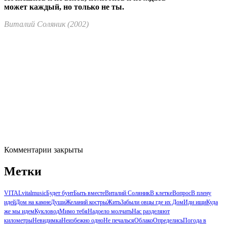
может каждый, но только не ты.
Виталий Соляник (2002)
Комментарии закрыты
Метки
VITAL
vitalmusic
Будет бунт
Быть вместе
Виталий Соляник
В клетке
Вопрос
В плену
идей
Дом на камне
Души
Желаний костры
Жить
Забыли овцы где их Дом
Иди ищи
Куда
же мы идем
Кукловод
Мимо тебя
Надоело молчать
Нас разделяют
километры
Невидимка
Неизбежно одно
Не печалься
Облако
Определись
Погода в