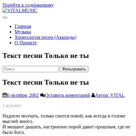
Перейти к содержимому
V
ITALMUSIC
Проект Виталия Соляника
Главная
Музыка
Хронология песен (Аккорды)
О Проекте
Текст песни Только не ты
Фильтровать
Текст песни Только не ты
6 октября, 2002
Оставить коментарий
Автор: VITAL
1 куплет:
Надоело молчать, только снится покой, как всегда в голове
мыслей много.
И мешают дышать, настроение порой давит прошлым, где не
было Бога.