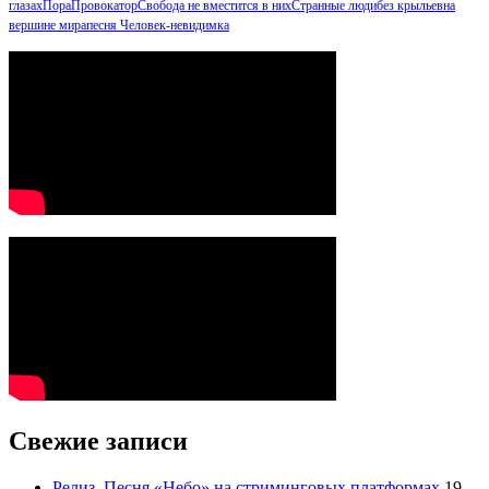
глазах
Пора
Провокатор
Свобода не вместится в них
Странные люди
без крыльев
на
вершине мира
песня Человек-невидимка
Свежие записи
Релиз. Песня «Небо» на стриминговых платформах
19