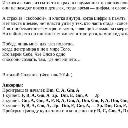
Из хаоса в хаос, из сытости в крах, в надуманных правилах нов
они не находят покоя в деньгах, тогда время — цифры, и 
А страх за «свободой», и клетка внутри, когда цифры в память,
Нет места в земле, нет власти уйти у тех, кто часть стада «совс
И вот побежденные смотрят в закон, сияющий ложью на смерть
Но войско его по инстинктам живет, и топчутся, камни кидая н
Победа лишь миф, для глаз полотно,
когда центр мира в не в мире Того,
Кто верен Себе, Чье Слово одно
способно создать, там, где нет ничего…
Виталий Соляник. (Февраль 2014г.)
Аккорды:
Пройгрыш (в начале):
Dm, C, A, Gm, A
1 куплет:
F, B, A, Gm, A -2р. Dm, E, Gm, A
— 2р.
2 куплет:
Gm, A, Gm, A, F, B, A, Gm, A, Dm, Gm, F, A, Dm, Gm,
3 куплет:
F, B, A, Gm, A, -2р. Dm, E, Gm, A, — 2р. Dm, Gm, F,
Пройгрыш (между куплетами и в конце песни):
B, C, Gm, A, D