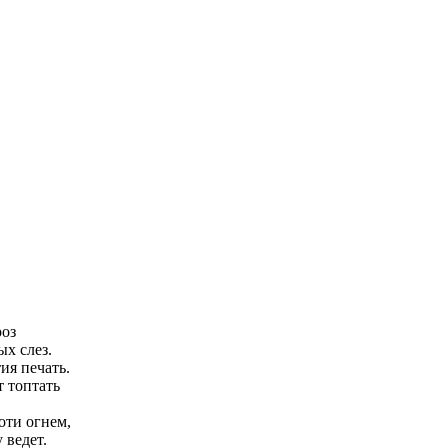
роз
ых слез.
ссмертия печать.
дет топтать
оти огнем,
у ведет.