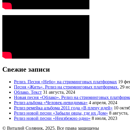
Свежие записи
Релиз. Песня «Небо» на стриминговых платформах
19 фе
Песня «Жить». Релиз на стриминговых платформах.
29 н
Облако. Текст
31 августа, 2024
Новая песня «Облако». Релиз на стриминговых платформ
Релиз альбома «Человек-невидимка»
4 апреля, 2024
Релиз ремейка альбома 2011 года «В плену идей»
10 октя
Релиз новой песни «Забыли овцы, где их Дом»
8 августа,
Релиз новой песни «Неизбежно одно»
8 июля, 2023
© Виталий Соляник, 2025. Все права защищены