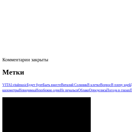
Комментарии закрыты
Метки
VITAL
vitalmusic
Будет бунт
Быть вместе
Виталий Соляник
В клетке
Вопрос
В плену идей
километры
Невидимка
Неизбежно одно
Не печалься
Облако
Определись
Погода в глазах
П