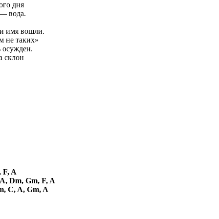
ого дня
слово — вода.
 и имя вошли.
ем не таких»
 осужден.
а склон
 F, A
 A, Dm, Gm, F, A
m, C, A, Gm, A