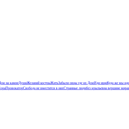
Дом на камне
Души
Желаний костры
Жить
Забыли овцы где их Дом
Иди ищи
Куда же мы ид
ора
Провокатор
Свобода не вместится в них
Странные люди
без крыльев
на вершине мира