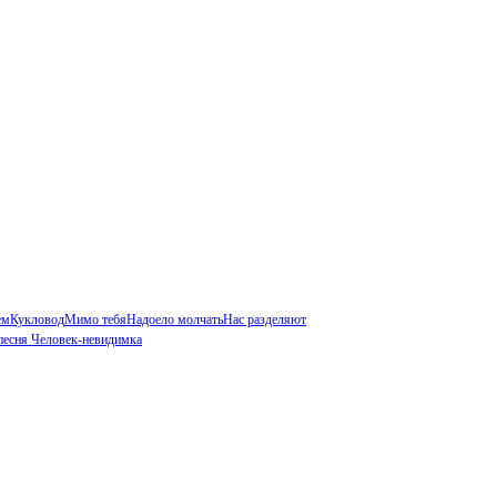
ем
Кукловод
Мимо тебя
Надоело молчать
Нас разделяют
песня Человек-невидимка