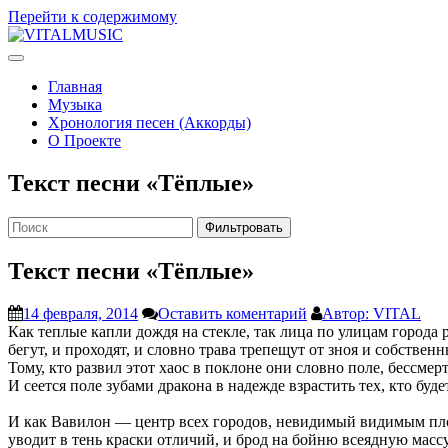
Перейти к содержимому
V
ITALMUSIC
Проект Виталия Соляника
Главная
Музыка
Хронология песен (Аккорды)
О Проекте
Текст песни «Тёплые»
Фильтровать
Текст песни «Тёплые»
14 февраля, 2014
Оставить коментарий
Автор: VITAL
Как теплые капли дождя на стекле, так лица по улицам города 
бегут, и проходят, и словно трава трепещут от зноя и собственн
Тому, кто развил этот хаос в поклоне они словно поле, бе
И сеется поле зубами дракона в надежде взрастить тех, кто бу
И как Вавилон — центр всех городов, невидимый видимым пл
уводит в тень краски отличий, и брод на бойню всеядную масс