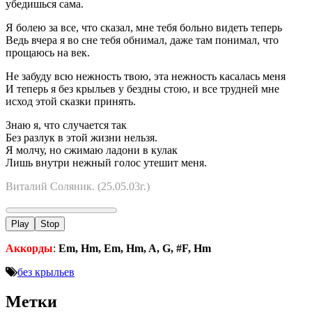
убедишься сама.
Я болею за все, что сказал, мне тебя больно видеть теперь
Ведь вчера я во сне тебя обнимал, даже там понимал, что
прощаюсь на век.
Не забуду всю нежность твою, эта нежность касалась меня
И теперь я без крыльев у бездны стою, и все трудней мне
исход этой сказки принять.
Знаю я, что случается так
Без разлук в этой жизни нельзя.
Я молчу, но сжимаю ладони в кулак
Лишь внутри нежный голос утешит меня.
Виталий Соляник. (25.05.03г.)
Play
Stop
Аккорды
:
Em, Hm, Em, Hm, A, G, #F, Hm
без крыльев
Метки