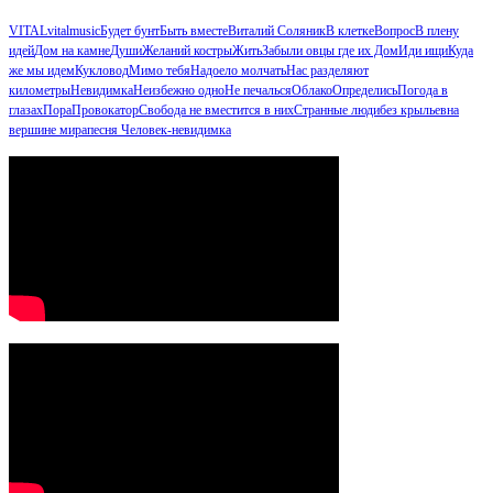
VITAL
vitalmusic
Будет бунт
Быть вместе
Виталий Соляник
В клетке
Вопрос
В плену
идей
Дом на камне
Души
Желаний костры
Жить
Забыли овцы где их Дом
Иди ищи
Куда
же мы идем
Кукловод
Мимо тебя
Надоело молчать
Нас разделяют
километры
Невидимка
Неизбежно одно
Не печалься
Облако
Определись
Погода в
глазах
Пора
Провокатор
Свобода не вместится в них
Странные люди
без крыльев
на
вершине мира
песня Человек-невидимка