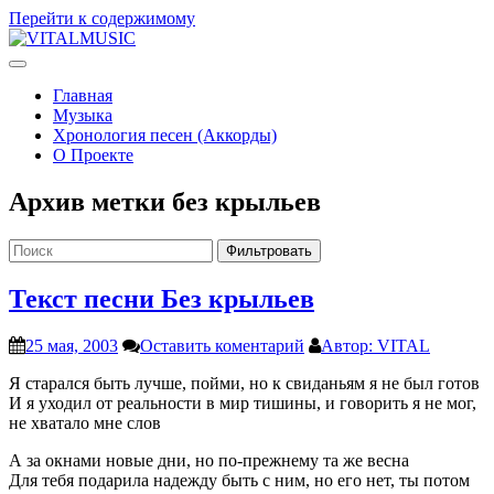
Перейти к содержимому
V
ITALMUSIC
Проект Виталия Соляника
Главная
Музыка
Хронология песен (Аккорды)
О Проекте
Архив метки
без крыльев
Фильтровать
Текст песни Без крыльев
25 мая, 2003
Оставить коментарий
Автор: VITAL
Я старался быть лучше, пойми, но к свиданьям я не был готов
И я уходил от реальности в мир тишины, и говорить я не мог,
не хватало мне слов
А за окнами новые дни, но по-прежнему та же весна
Для тебя подарила надежду быть с ним, но его нет, ты потом