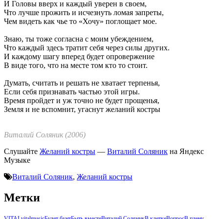
И Головы вверх и каждый уверен в своем,
Что лучше прожить и исчезнуть ломая запреты,
Чем видеть как чье то «Хочу» поглощает мое.
Знаю, ты тоже согласна с моим убеждением,
Что каждый здесь тратит себя через силы других.
И каждому шагу вперед будет опровержение
В виде того, что на месте том кто то стоит.
Думать, считать и решать не хватает терпенья,
Если себя признавать частью этой игры.
Время пройдет и уж точно не будет прощенья,
Земля и не вспомнит, угаснут желаний костры
Виталий Соляник (2006)
Слушайте
Желаний костры
—
Виталий Соляник
на Яндекс
Музыке
Виталий Соляник
,
Желаний костры
Метки
VITAL
vitalmusic
Будет бунт
Быть вместе
Виталий Соляник
В клетке
Вопрос
В плену