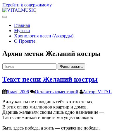
Перейти к содержимому
V
ITALMUSIC
Проект Виталия Соляника
Главная
Музыка
Хронология песен (Аккорды)
О Проекте
Архив метки
Желаний костры
Фильтровать
Текст песни Желаний костры
6 мая, 2006
Оставить коментарий
Автор: VITAL
Вижу как ты не находишь себя в этих стенах,
В этих огнях миллионов квартир и домов.
Даришь желаньям своим лишь одно назначение —
Таять снежинкой и видеть могущество льдов
Быть здесь победа, а жить — отражение победы,