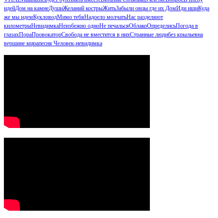
идей
Дом на камне
Души
Желаний костры
Жить
Забыли овцы где их Дом
Иди ищи
Куда
же мы идем
Кукловод
Мимо тебя
Надоело молчать
Нас разделяют
километры
Невидимка
Неизбежно одно
Не печалься
Облако
Определись
Погода в
глазах
Пора
Провокатор
Свобода не вместится в них
Странные люди
без крыльев
на
вершине мира
песня Человек-невидимка