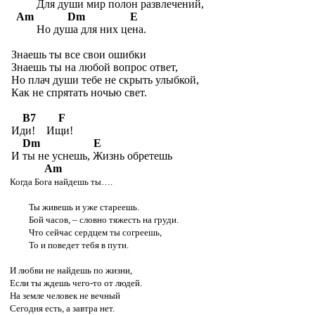
Для души мир полон развлечений,
Am Dm E
Но душа для них цена.
Знаешь ты все свои ошибки
Знаешь ты на любой вопрос ответ,
Но плач души тебе не скрыть улыбкой,
Как не спрятать ночью свет.
B7 F
Иди! Ищи!
Dm E
И ты не уснешь, Жизнь обретешь
Am
Когда Бога найдешь ты….
Ты живешь и уже стареешь.
Бой часов, – словно тяжесть на груди.
Что сейчас сердцем ты согреешь,
То и поведет тебя в пути.
И любви не найдешь по жизни,
Если ты ждешь чего-то от людей.
На земле человек не вечный
Сегодня есть, а завтра нет.