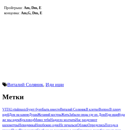
Пройгрыш:
Am, Dm, E
концовка:
Am,G, Dm, E
Виталий Соляник
,
Иди ищи
Метки
VITAL
vitalmusic
Будет бунт
Быть вместе
Виталий Соляник
В клетке
Вопрос
В плену
идей
Дом на камне
Души
Желаний костры
Жить
Забыли овцы где их Дом
Иди ищи
Куда
же мы идем
Кукловод
Мимо тебя
Надоело молчать
Нас разделяют
километры
Невидимка
Неизбежно одно
Не печалься
Облако
Определись
Погода в