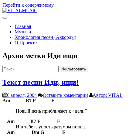
Перейти к содержимому
V
ITALMUSIC
Проект Виталия Соляника
Главная
Музыка
Хронология песен (Аккорды)
О Проекте
Архив метки
Иди ищи
Фильтровать
Текст песни Иди, ищи!
6 апреля, 2004
Оставить коментарий
Автор: VITAL
Am B7 F E
Новый день приближает к «цели”
Am B7 F E
И в тебе глупость разумом полна.
Am Dm G E