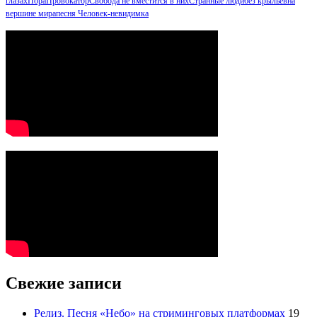
глазах
Пора
Провокатор
Свобода не вместится в них
Странные люди
без крыльев
на
вершине мира
песня Человек-невидимка
Свежие записи
Релиз. Песня «Небо» на стриминговых платформах
19