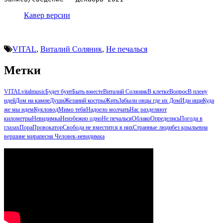
Кавер версии
VITAL
,
Виталий Соляник
,
Не печалься
Метки
VITAL
vitalmusic
Будет бунт
Быть вместе
Виталий Соляник
В клетке
Вопрос
В плену
идей
Дом на камне
Души
Желаний костры
Жить
Забыли овцы где их Дом
Иди ищи
Куда
же мы идем
Кукловод
Мимо тебя
Надоело молчать
Нас разделяют
километры
Невидимка
Неизбежно одно
Не печалься
Облако
Определись
Погода в
глазах
Пора
Провокатор
Свобода не вместится в них
Странные люди
без крыльев
на
вершине мира
песня Человек-невидимка