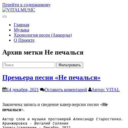
Перейти к содержимому
V
ITALMUSIC
Проект Виталия Соляника
Главная
Музыка
Хронология песен (Аккорды)
О Проекте
Архив метки
Не печалься
Фильтровать
Премьера песни «Не печалься»
14 декабря, 2021
Оставить коментарий
Автор: VITAL
Закончена запись и сведение кавер-версии песни «
Не
печалься
».
Автор слов и музыки протоиерей 
Александр Старостенко
. 
Аранжировка - 
Виталий Соляник
Запись/сведение - Декабрь 2021