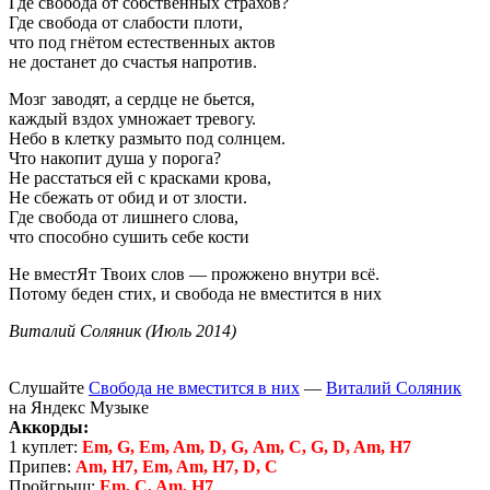
Где свобода от собственных страхов?
Где свобода от слабости плоти,
что под гнётом естественных актов
не достанет до счастья напротив.
Мозг заводят, а сердце не бьется,
каждый вздох умножает тревогу.
Небо в клетку размыто под солнцем.
Что накопит душа у порога?
Не расстаться ей с красками крова,
Не сбежать от обид и от злости.
Где свобода от лишнего слова,
что способно сушить себе кости
Не вместЯт Твоих слов — прожжено внутри всё.
Потому беден стих, и свобода не вместится в них
Виталий Соляник (Июль 2014)
Слушайте
Свобода не вместится в них
—
Виталий Соляник
на Яндекс Музыке
Аккорды:
1 куплет:
Em, G, Em, Am, D, G, Am, C, G, D, Am, H7
Припев:
Am, H7, Em, Am, H7, D, C
Пройгрыш:
Em, C, Am, H7