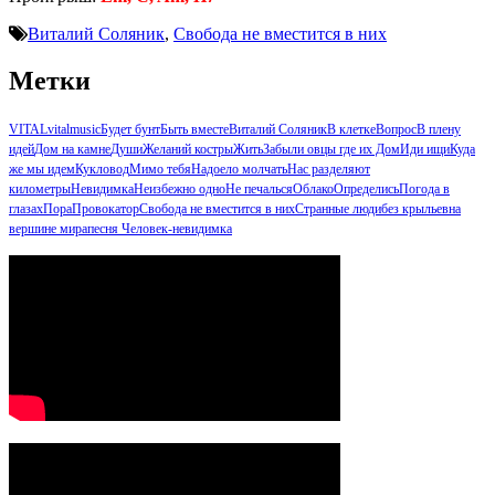
Виталий Соляник
,
Свобода не вместится в них
Метки
VITAL
vitalmusic
Будет бунт
Быть вместе
Виталий Соляник
В клетке
Вопрос
В плену
идей
Дом на камне
Души
Желаний костры
Жить
Забыли овцы где их Дом
Иди ищи
Куда
же мы идем
Кукловод
Мимо тебя
Надоело молчать
Нас разделяют
километры
Невидимка
Неизбежно одно
Не печалься
Облако
Определись
Погода в
глазах
Пора
Провокатор
Свобода не вместится в них
Странные люди
без крыльев
на
вершине мира
песня Человек-невидимка