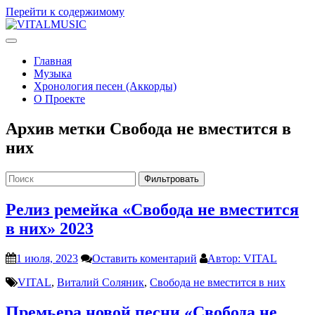
Перейти к содержимому
V
ITALMUSIC
Проект Виталия Соляника
Главная
Музыка
Хронология песен (Аккорды)
О Проекте
Архив метки
Свобода не вместится в
них
Фильтровать
Релиз ремейка «Свобода не вместится
в них» 2023
1 июля, 2023
Оставить коментарий
Автор: VITAL
VITAL
,
Виталий Соляник
,
Свобода не вместится в них
Премьера новой песни «Свобода не