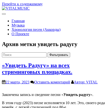
Перейти к содержимому
V
ITALMUSIC
Проект Виталия Соляника
Главная
Музыка
Хронология песен (Аккорды)
О Проекте
Архив метки
увидеть радугу
Фильтровать
«Увидеть Радугу» на всех
стриминговых площадках.
22 марта, 2023
Оставить коментарий
Автор: VITAL
Закончена запись и сведение песни «
Увидеть радугу
».
В этом году (2023) песне исполняется 10 лет. Это, своего рода
ремейк, с легкой стилизацией под 80-е…