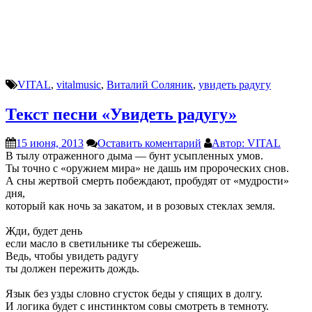
VITAL
,
vitalmusic
,
Виталий Соляник
,
увидеть радугу
Текст песни «Увидеть радугу»
15 июня, 2013
Оставить коментарий
Автор: VITAL
В тылу отраженного дыма — бунт усыпленных умов.
Ты точно с «оружием мира» не дашь им пророческих снов.
А сны жертвой смерть побеждают, пробудят от «мудрости»
дня,
который как ночь за закатом, и в розовых стеклах земля.
Жди, будет день
если масло в светильнике ты сбережешь.
Ведь, чтобы увидеть радугу
ты должен пережить дождь.
Язык без узды словно сгусток беды у спящих в долгу.
И логика будет с инстинктом совы смотреть в темноту.