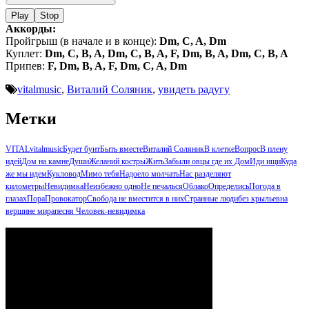
Play
Stop
Аккорды:
Пройгрыш (в начале и в конце):
Dm, C, A, Dm
Куплет:
Dm, C, B, A, Dm, C, B, A, F, Dm, B, A, Dm, C, B, A
Припев:
F, Dm, B, A, F, Dm, C, A, Dm
vitalmusic
,
Виталий Соляник
,
увидеть радугу
Метки
VITAL
vitalmusic
Будет бунт
Быть вместе
Виталий Соляник
В клетке
Вопрос
В плену
идей
Дом на камне
Души
Желаний костры
Жить
Забыли овцы где их Дом
Иди ищи
Куда
же мы идем
Кукловод
Мимо тебя
Надоело молчать
Нас разделяют
километры
Невидимка
Неизбежно одно
Не печалься
Облако
Определись
Погода в
глазах
Пора
Провокатор
Свобода не вместится в них
Странные люди
без крыльев
на
вершине мира
песня Человек-невидимка