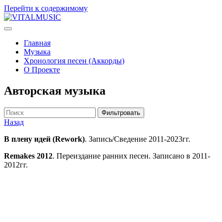
Перейти к содержимому
V
ITALMUSIC
Проект Виталия Соляника
Главная
Музыка
Хронология песен (Аккорды)
О Проекте
Авторская музыка
Фильтровать
Назад
В плену идей (Rework)
. Запись/Сведение 2011-2023гг.
Remakes 2012
. Переиздание ранних песен. Записано в 2011-
2012гг.