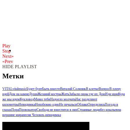
Play
Stop
Next»
«Prev
HIDE PLAYLIST
Метки
VITAL
vitalmusic
Будет бунт
Быть вместе
Виталий Соляник
В клетке
Вопрос
В плену
идей
Дом на камне
Души
Желаний костры
Жить
Забыли овцы где их Дом
Иди ищи
Куда
же мы идем
Кукловод
Мимо тебя
Надоело молчать
Нас разделяют
километры
Невидимка
Неизбежно одно
Не печалься
Облако
Определись
Погода в
глазах
Пора
Провокатор
Свобода не вместится в них
Странные люди
без крыльев
на
вершине мира
песня Человек-невидимка