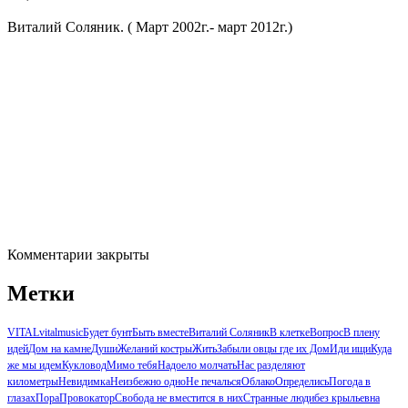
Виталий Соляник. ( Март 2002г.- март 2012г.)
Комментарии закрыты
Метки
VITAL
vitalmusic
Будет бунт
Быть вместе
Виталий Соляник
В клетке
Вопрос
В плену
идей
Дом на камне
Души
Желаний костры
Жить
Забыли овцы где их Дом
Иди ищи
Куда
же мы идем
Кукловод
Мимо тебя
Надоело молчать
Нас разделяют
километры
Невидимка
Неизбежно одно
Не печалься
Облако
Определись
Погода в
глазах
Пора
Провокатор
Свобода не вместится в них
Странные люди
без крыльев
на