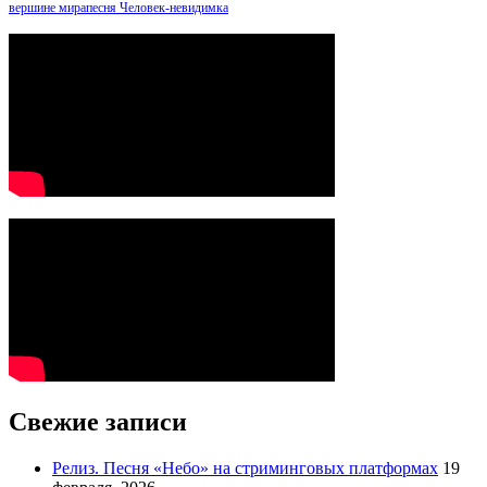
вершине мира
песня Человек-невидимка
Свежие записи
Релиз. Песня «Небо» на стриминговых платформах
19