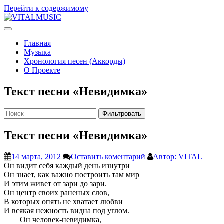
Перейти к содержимому
V
ITALMUSIC
Проект Виталия Соляника
Главная
Музыка
Хронология песен (Аккорды)
О Проекте
Текст песни «Невидимка»
Фильтровать
Текст песни «Невидимка»
14 марта, 2012
Оставить коментарий
Автор: VITAL
Он видит себя каждый день изнутри
Он знает, как важно построить там мир
И этим живет от зари до зари.
Он центр своих раненых слов,
В которых опять не хватает любви
И всякая нежность видна под углом.
Он человек-невидимка,